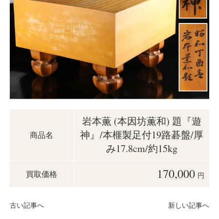
岩本薫 (本因坊薫和) 題『遊
神』/本榧製足付19路碁盤/厚
商品名
み17.8cm/約15kg
170,000
買取価格
円
古い記事へ
新しい記事へ