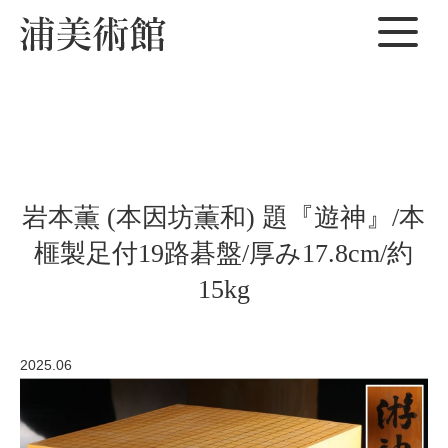
岩本薫 (本因坊薫和) 題『遊神』/本
榧製足付19路碁盤/厚み17.8cm/約
15kg
2025.06